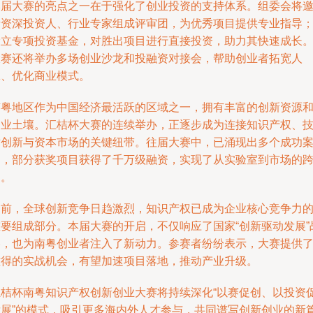
本届大赛的亮点之一在于强化了创业投资的支持体系。组委会将
请资深投资人、行业专家组成评审团，为优秀项目提供专业指导
设立专项投资基金，对胜出项目进行直接投资，助力其快速成长
大赛还将举办多场创业沙龙和投融资对接会，帮助创业者拓宽人
脉、优化商业模式。
南粤地区作为中国经济最活跃的区域之一，拥有丰富的创新资源
创业土壤。汇桔杯大赛的连续举办，正逐步成为连接知识产权、
术创新与资本市场的关键纽带。往届大赛中，已涌现出多个成功
例，部分获奖项目获得了千万级融资，实现了从实验室到市场的
越。
当前，全球创新竞争日趋激烈，知识产权已成为企业核心竞争力
重要组成部分。本届大赛的开启，不仅响应了国家“创新驱动发展”
略，也为南粤创业者注入了新动力。参赛者纷纷表示，大赛提供
难得的实战机会，有望加速项目落地，推动产业升级。
汇桔杯南粤知识产权创新创业大赛将持续深化“以赛促创、以投资
发展”的模式，吸引更多海内外人才参与，共同谱写创新创业的新